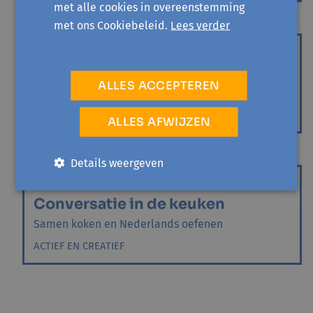
met alle cookies in overeenstemming
met ons Cookiebeleid.
Lees verder
WEMMEL
di 1 december '26 - 1 sessie
Conversatie in de keuken
ALLES ACCEPTEREN
Samen koken en Nederlands oefenen
ACTIEF EN CREATIEF
ALLES AFWIJZEN
Details weergeven
WEMMEL
di 15 december '26 - 1 sessie
Conversatie in de keuken
Samen koken en Nederlands oefenen
ACTIEF EN CREATIEF