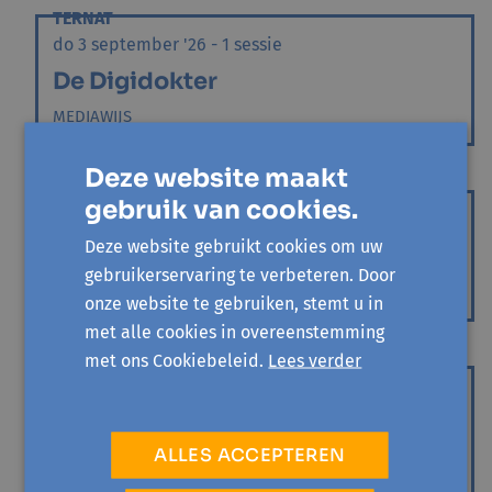
TERNAT
do 3 september '26 - 1 sessie
De Digidokter
MEDIAWIJS
Deze website maakt
LENNIK
gebruik van cookies.
vr 4 september '26 - 1 sessie
Deze website gebruikt cookies om uw
De Digidokter
gebruikerservaring te verbeteren. Door
MEDIAWIJS
onze website te gebruiken, stemt u in
met alle cookies in overeenstemming
met ons Cookiebeleid.
Lees verder
PEPINGEN
za 5 september '26 - 1 sessie
De Digidokter
ALLES ACCEPTEREN
MEDIAWIJS