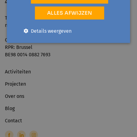
Zo geraak je er
ALLES AFWIJZEN
Telefonisch bereikbaar:
ma-vr 09:00-12:30 & 13:30-16:00
Details weergeven
Ondernemingsnummer: 0861.240.630
RPR: Brussel
BE98 0014 0882 7693
Activiteiten
Projecten
Over ons
Blog
Contact