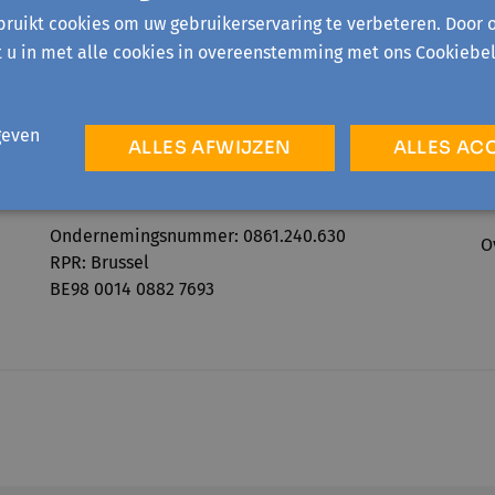
ruikt cookies om uw gebruikerservaring te verbeteren. Door 
t u in met alle cookies in overeenstemming met ons Cookiebel
geven
ALLES AFWIJZEN
ALLES AC
Telefonisch bereikbaar:
A
ma-vr 09:00-12:30 & 13:30-16:00
P
Ondernemingsnummer: 0861.240.630
O
RPR: Brussel
BE98 0014 0882 7693