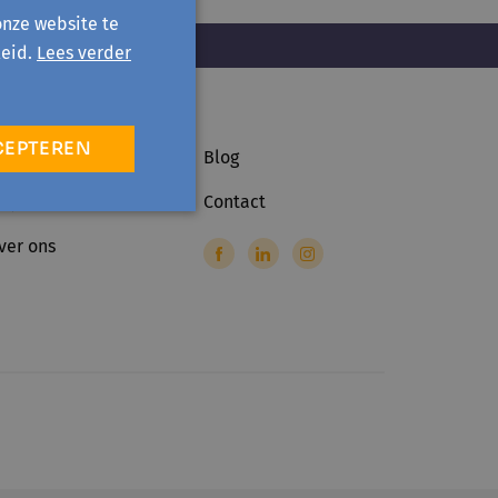
onze website te
eid.
Lees verder
CEPTEREN
ctiviteiten
Blog
rojecten
Contact
ver ons