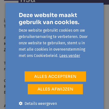
Deze website maakt
info@avansa-hallevilvoorde.be
gebruik van cookies.
Tel. 02 454 54 01
Deze website gebruikt cookies om uw
gebruikerservaring te verbeteren. Door
Avansa Halle-Vilvoorde vzw
onze website te gebruiken, stemt u in
Kattestraat 25 - 1745 Opwijk
met alle cookies in overeenstemming
Zo geraak je er
met ons Cookiebeleid.
Lees verder
Telefonisch bereikbaar:
ma-vr 09:00-12:30 & 13:30-16:00
ALLES ACCEPTEREN
Ondernemingsnummer: 0861.240.630
RPR: Brussel
ALLES AFWIJZEN
BE98 0014 0882 7693
Details weergeven
Activiteiten