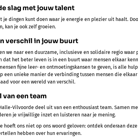
 de slag met jouw talent
 je dingen kunt doen waar je energie en plezier uit haalt. Doo
, kan je ook zelf groeien.
n verschil in jouw buurt
n we naar een duurzame, inclusieve en solidaire regio waar p
n dat het beter leven is in een buurt waar mensen elkaar ke
ensen fijne leer- en ontmoetingskansen te geven, is alle hul
 op een unieke manier de verbinding tussen mensen die elkaar
aad voor een wereld van verschil.
el van een team
 Halle-Vilvoorde deel uit van een enthousiast team. Samen me
ren je vrijwillige inzet en luisteren naar je mening.
Je hoeft ons niet op ons woord geloven: ontdek onderaan dez
 vertellen hebben over hun ervaringen.