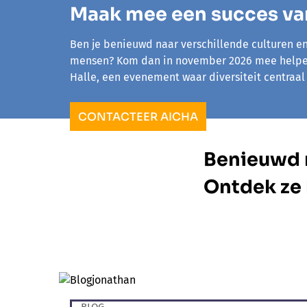
Maak mee een succes va
Ben je benieuwd naar verschillende culturen e
mensen? Kom dan in november 2026 mee helpen
Halle, een evenement waar diversiteit centraal 
CONTACTEER AICHA
Benieuwd n
Ontdek ze 