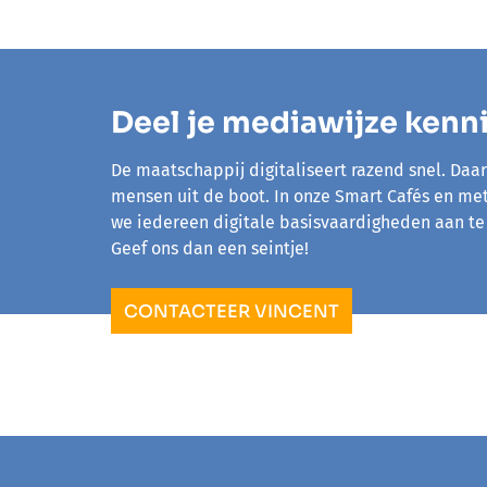
Deel je mediawijze kenn
De maatschappij digitaliseert razend snel. Daa
mensen uit de boot. In onze Smart Cafés en me
we iedereen digitale basisvaardigheden aan te 
Geef ons dan een seintje!
CONTACTEER VINCENT