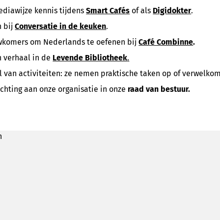
diawijze kennis tijdens
Smart Cafés
of als
Digidokter
.
 bij
Conversatie in de keuken
.
wkomers om Nederlands te oefenen bij
Café Combinne
.
n verhaal in de
Levende Bibliotheek
.
al van activiteiten: ze nemen praktische taken op of verwelk
chting aan onze organisatie in onze
raad van bestuur.