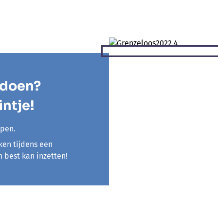
 doen?
intje!
lpen.
ken tijdens een
 best kan inzetten!