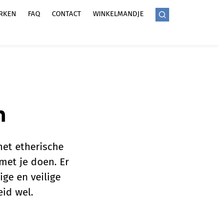
RKEN
FAQ
CONTACT
WINKELMANDJE
n
met etherische
 met je doen. Er
ige en veilige
eid wel.