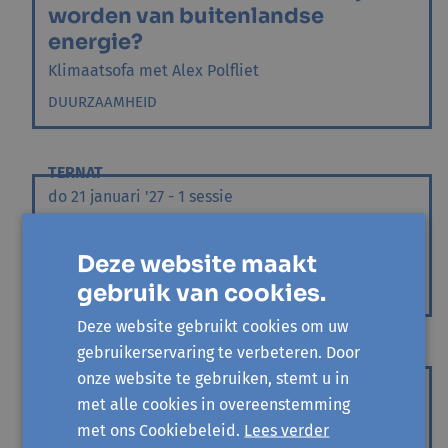
worden van buitenlandse
energie?
Klimaatsofa met Alex Polfliet
DUURZAAMHEID
TERNAT
do 21 januari '27 - 1 sessie
De natuur op doktersvoorschrift
Klimaatsofa met Benno Geertsma
Deze website maakt
gebruik van cookies.
DUURZAAMHEID
Deze website gebruikt cookies om uw
gebruikerservaring te verbeteren. Door
DILBEEK
onze website te gebruiken, stemt u in
do 18 februari '27 - 1 sessie
met alle cookies in overeenstemming
Wat is er verdwenen uit ons
met ons Cookiebeleid.
Lees verder
landschap?