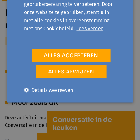
gebruikerservaring te verbeteren. Door
Begeleider wordt later
onze website te gebruiken, stemt u in
met alle cookies in overeenstemming
meegedeeld
met ons Cookiebeleid.
Lees verder
Meer over Begeleider wordt later meegedeeld
ALLES ACCEPTEREN
In samenwerking met
ALLES AFWIJZEN
Details weergeven
Meer zoals dit
Deze activiteit maakt deel uit van het project
Conversatie in de
Conversatie in de keuken
keuken