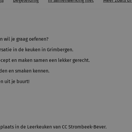
js
Begeleiding
In samenwerking met
Meer zoals di
n wil je graag oefenen?
satie in de keuken in Grimbergen.
cept en maken samen een lekker gerecht.
rden en smaken kennen.
 uit je buurt!
t plaats in de Leerkeuken van CC Strombeek-Bever.