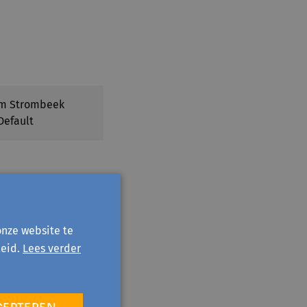
um Strombeek
Default
onze website te
eid.
Lees verder