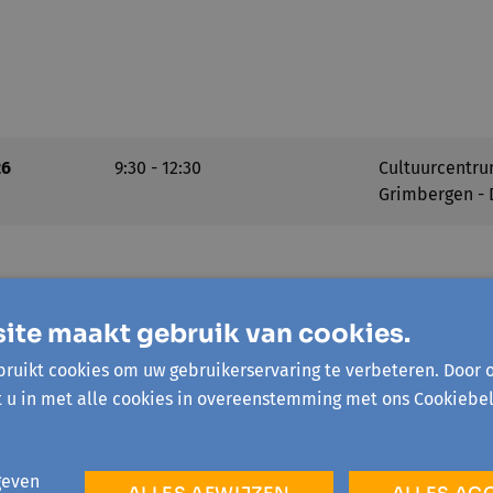
26
9:30 - 12:30
Cultuurcentr
Grimbergen - 
ite maakt gebruik van cookies.
ruikt cookies om uw gebruikerservaring te verbeteren. Door 
trombeek
t u in met alle cookies in overeenstemming met ons Cookiebel
ever
geven