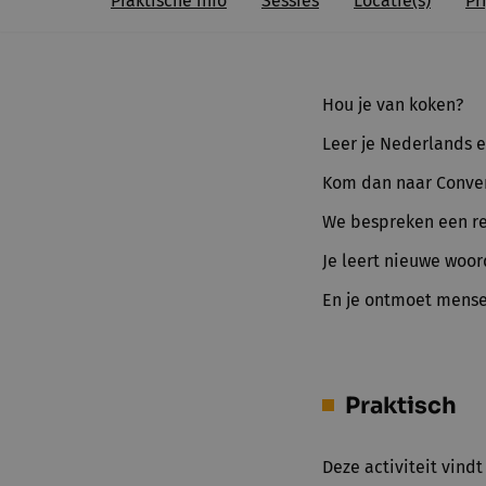
Praktische info
Sessies
Locatie(s)
Pri
Hou je van koken?
Leer je Nederlands e
Kom dan naar Conver
We bespreken een re
Je leert nieuwe woo
En je ontmoet mensen
Praktisch
Deze activiteit vind