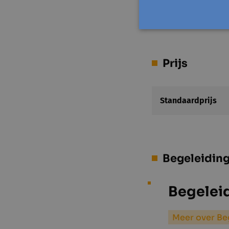
Toon op kaart
Prijs
Standaardprijs
Begeleidin
Begelei
Meer over Be