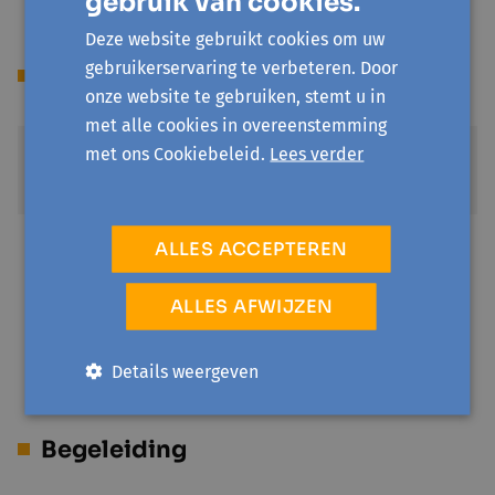
gebruik van cookies.
Deze website gebruikt cookies om uw
gebruikerservaring te verbeteren. Door
Prijs
onze website te gebruiken, stemt u in
met alle cookies in overeenstemming
met ons Cookiebeleid.
Lees verder
Standaardprijs
€ 9
Sociale prijs
ALLES ACCEPTEREN
€ 2
Je hebt een invaliditeitsuitkering of recht op
ALLES AFWIJZEN
verhoogde tegemoetkoming/omniostatuut
Details weergeven
Begeleiding