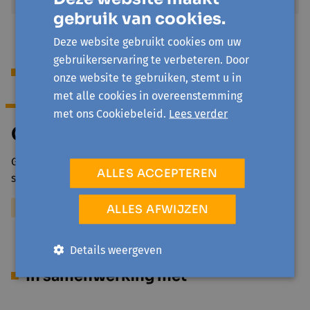
gebruik van cookies.
Deze website gebruikt cookies om uw
gebruikerservaring te verbeteren. Door
Begeleiding
onze website te gebruiken, stemt u in
met alle cookies in overeenstemming
met ons Cookiebeleid.
Lees verder
Gerrit Lefebure
Gerrit stond 13 jaar met veel plezier voor de klas in het
ALLES ACCEPTEREN
secundair onderwijs en werkt ondertussen…
Meer over Gerrit Lefebure
ALLES AFWIJZEN
Details weergeven
In samenwerking met