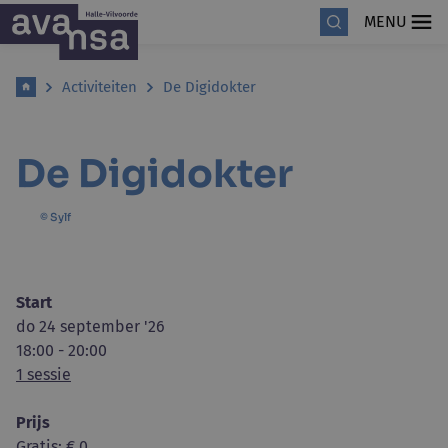
MENU
Activiteiten
De Digidokter
De Digidokter
© Sylf
Start
do 24 september '26
18:00 - 20:00
1 sessie
Prijs
Gratis
: € 0