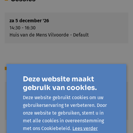
za 5 december '26
14:30 - 16:30
Huis van de Mens Vilvoorde - Default
Locatie(s)
Deze website maakt
gebruik van cookies.
Huis van de Mens Vilvoorde
Frans Geldersstraat 23
Deze website gebruikt cookies om uw
1800 Vilvoorde
gebruikerservaring te verbeteren. Door
Toon op kaart
onze website te gebruiken, stemt u in
met alle cookies in overeenstemming
met ons Cookiebeleid.
Lees verder