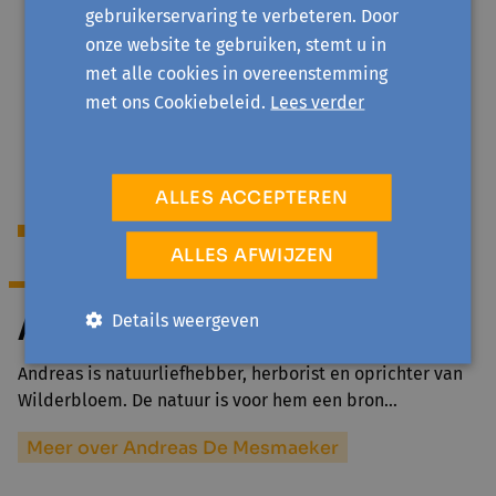
gebruikerservaring te verbeteren. Door
Sociale prijs
onze website te gebruiken, stemt u in
€ 3
met alle cookies in overeenstemming
Je hebt een invaliditeitsuitkering of recht op
met ons Cookiebeleid.
Lees verder
verhoogde tegemoetkoming/omniostatuut
ALLES ACCEPTEREN
Begeleiding
ALLES AFWIJZEN
Details weergeven
Andreas De Mesmaeker
Andreas is natuurliefhebber, herborist en oprichter van
Wilderbloem. De natuur is voor hem een bron…
Meer over Andreas De Mesmaeker