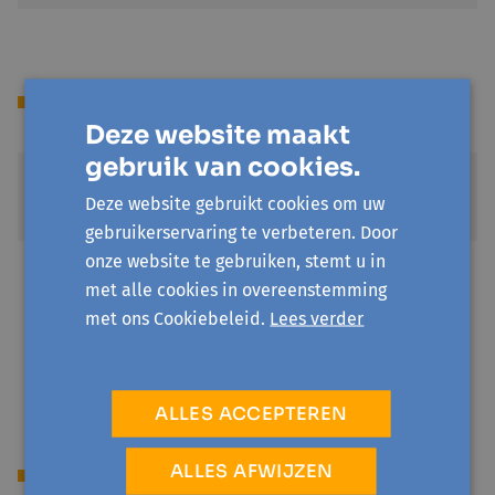
Prijs
Deze website maakt
gebruik van cookies.
Standaardprijs
Deze website gebruikt cookies om uw
€ 18
gebruikerservaring te verbeteren. Door
onze website te gebruiken, stemt u in
Sociale prijs
met alle cookies in overeenstemming
€ 3
met ons Cookiebeleid.
Lees verder
Je hebt een invaliditeitsuitkering of recht op
verhoogde tegemoetkoming/omniostatuut
ALLES ACCEPTEREN
ALLES AFWIJZEN
Begeleiding