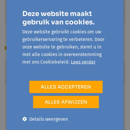
Kerkstraat 24
1880 Nieuwenrode
Deze website maakt
Toon op kaart
gebruik van cookies.
Deze website gebruikt cookies om uw
gebruikerservaring te verbeteren. Door
onze website te gebruiken, stemt u in
Prijs
met alle cookies in overeenstemming
met ons Cookiebeleid.
Lees verder
Standaardprijs
€ 20
ALLES ACCEPTEREN
Sociale prijs
€ 4
ALLES AFWIJZEN
Je hebt een invaliditeitsuitkering of recht op
verhoogde tegemoetkoming/omniostatuut
Details weergeven