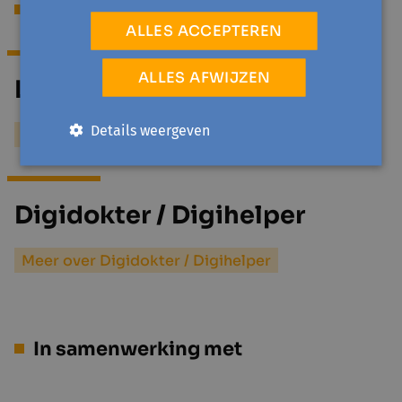
Begeleiding
ALLES ACCEPTEREN
ALLES AFWIJZEN
Lokale Politie Zennevallei
Details weergeven
Meer over Lokale Politie Zennevallei
Digidokter / Digihelper
Meer over Digidokter / Digihelper
In samenwerking met