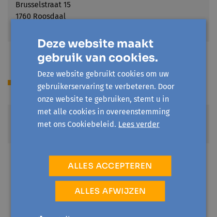
Brusselstraat 15
1760 Roosdaal
Toon op kaart
Deze website maakt
gebruik van cookies.
Deze website gebruikt cookies om uw
Prijs
gebruikerservaring te verbeteren. Door
onze website te gebruiken, stemt u in
met alle cookies in overeenstemming
Standaardprijs
met ons Cookiebeleid.
Lees verder
€ 6
Sociale prijs
ALLES ACCEPTEREN
€ 1
Je hebt een invaliditeitsuitkering of recht op
ALLES AFWIJZEN
verhoogde tegemoetkoming/omniostatuut