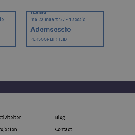
TERNAT
ie
ma 22 maart '27 - 1 sessie
Ademsessie
PERSOONLIJKHEID
ctiviteiten
Blog
rojecten
Contact