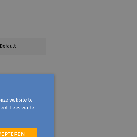
 Default
onze website te
eid.
Lees verder
CEPTEREN