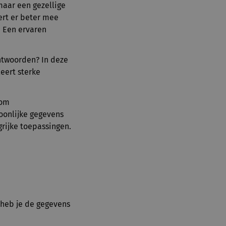
maar een gezellige
ert er beter mee
. Een ervaren
chtwoorden? In deze
leert sterke
rom
soonlijke gegevens
grijke toepassingen.
heb je de gegevens