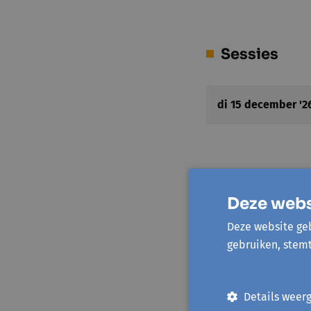
Sessies
di 15 december '2
Locatie(s)
Deze webs
Deze website geb
CC De Ploter
gebruiken, stem
Kerkstraat 4
1742 Sint-Katheri
Toon op kaart
Details weer