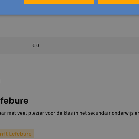
€ 0
g
efebure
jaar met veel plezier voor de klas in het secundair onderwijs e
rrit Lefebure