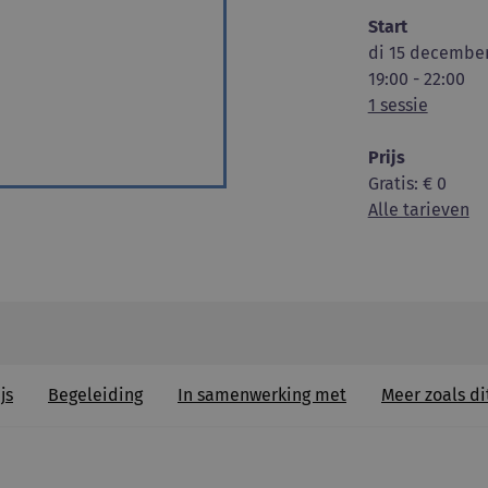
Start
di 15 december
19:00 - 22:00
1 sessie
Prijs
Gratis
: € 0
Alle tarieven
js
Begeleiding
In samenwerking met
Meer zoals di