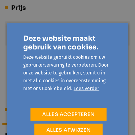
Prijs
Standaardprijs
Deze website maakt
€ 6
gebruik van cookies.
Sociale prijs
Deze website gebruikt cookies om uw
€ 1
gebruikerservaring te verbeteren. Door
Je hebt een invaliditeitsuitkering of recht op
onze website te gebruiken, stemt u in
verhoogde tegemoetkoming/omniostatuut
met alle cookies in overeenstemming
met ons Cookiebeleid.
Lees verder
Begeleiding
ALLES ACCEPTEREN
ALLES AFWIJZEN