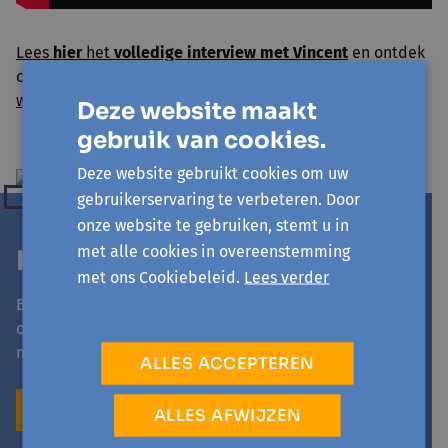
Lees
hier
het
volledige interview met Vincent
en ontdek
ook
5 andere inspirerende verhalen
over sterk sociaal
werk
.
Deze website maakt
gebruik van cookies.
Deze website gebruikt cookies om uw
gebruikerservaring te verbeteren. Door
onze website te gebruiken, stemt u in
met alle cookies in overeenstemming
Hulp nodig?
met ons Cookiebeleid.
Lees verder
Bij de Digidokter kan je al jouw vragen stellen. In
onze Smart Cafés ontdek je samen met anderen de
mogelijkheden van je tablet of Smartphone
ALLES ACCEPTEREN
DIGIDOKTER
SMART CAFÉ
ALLES AFWIJZEN