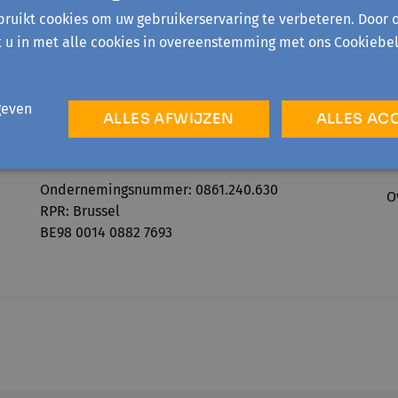
ruikt cookies om uw gebruikerservaring te verbeteren. Door 
t u in met alle cookies in overeenstemming met ons Cookiebel
geven
ALLES AFWIJZEN
ALLES AC
Telefonisch bereikbaar:
A
ma-vr 09:00-12:30 & 13:30-16:00
P
Ondernemingsnummer: 0861.240.630
O
RPR: Brussel
BE98 0014 0882 7693