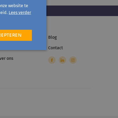
onze website te
eid.
Lees verder
CEPTEREN
ctiviteiten
Blog
rojecten
Contact
ver ons