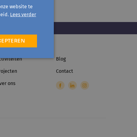
onze website te
eid.
Lees verder
CEPTEREN
ctiviteiten
Blog
rojecten
Contact
ver ons