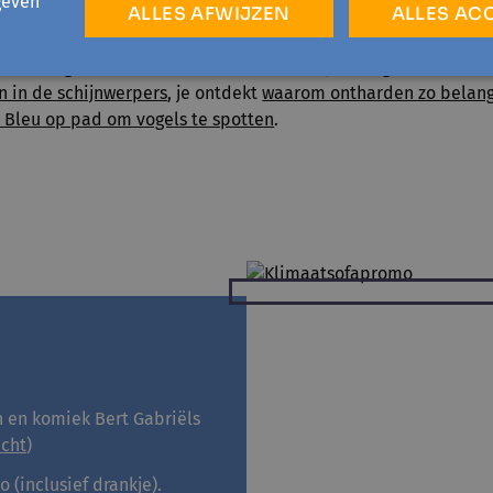
geven
ALLES AFWIJZEN
ALLES AC
 Klimaatsofa verder. Voormalig Vlaams bouwmeester
Leo Van 
e ecologische crisis en stelt
duurzame oplossingen voor de 
n in de schijnwerpers
, je ontdekt
waarom ontharden zo belangr
 Bleu op pad om vogels te spotten
.
 en komiek Bert Gabriëls
icht
)
 (inclusief drankje).