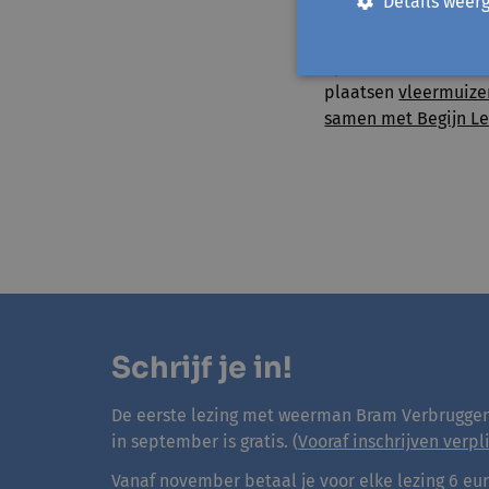
toekomst.
Details weer
Ook in 2025 gaat de
op de oorzaken van d
plaatsen
vleermuize
samen met Begijn Le
Schrijf je in!
De eerste lezing met weerman Bram Verbruggen
in september is gratis. (
Vooraf inschrijven verpl
Vanaf november betaal je voor elke lezing 6 euro