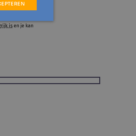
CEPTEREN
Broeck
gaat dieper in
toekomst
voor. We
ijk is
en je kan