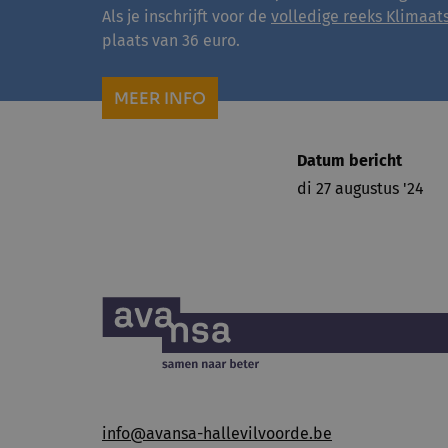
Als je inschrijft voor de
volledige reeks Klimaat
plaats van 36 euro.
MEER INFO
Datum bericht
di 27 augustus '24
info@avansa-hallevilvoorde.be