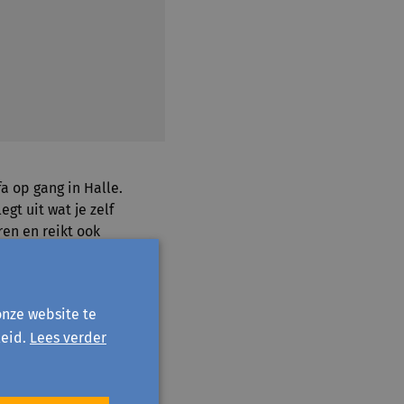
a op gang in Halle.
egt uit wat je zelf
ren en reikt ook
 Paddenbroek in
 welke duurzame
onze website te
eid.
Lees verder
.
Pieter
t vooruit naar de