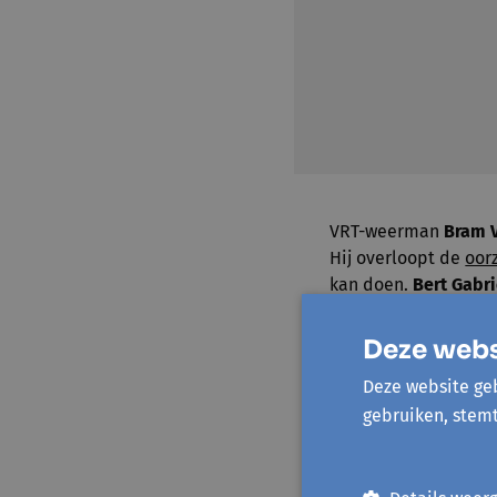
VRT-weerman
Bram 
Hij overloopt de
oor
kan doen.
Bert Gabri
oplossingen aan waar
Deze webs
In november neemt 
Gooik. Je ontdekt
ho
Deze website geb
oplossingen er zijn 
gebruiken, stem
Elektrische mobilite
Boussemaere
is erv