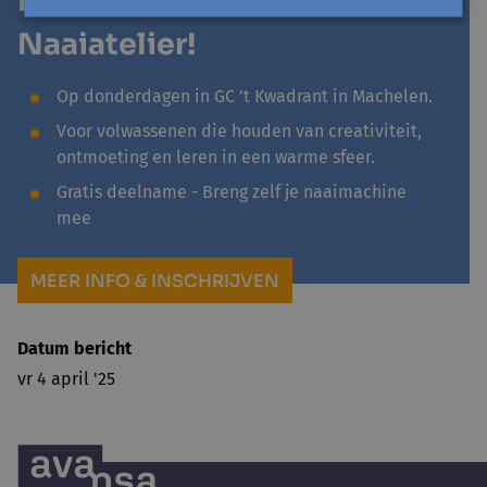
Kom meedoen aan het
Naaiatelier!
Op donderdagen in GC ’t Kwadrant in Machelen.
Voor volwassenen die houden van creativiteit,
ontmoeting en leren in een warme sfeer.
Gratis deelname - Breng zelf je naaimachine
mee
MEER INFO & INSCHRIJVEN
Datum bericht
vr 4 april '25