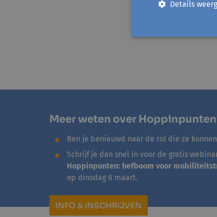
Details weer
versterken', zegt Br
Door de toevoeging 
ook ontmoetingsplek
Meer weten over Hoppinpunten
Ben je benieuwd naar de rol die ze kunnen
Schrijf je dan snel in voor de gratis webina
Hoppinpunten: hefboom voor mobiliteitstr
op dinsdag 8 maart.
INFO & INSCHRIJVEN