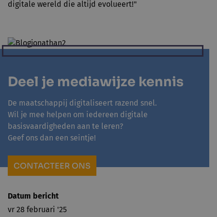
digitale wereld die altijd evolueert!"
Deel je mediawijze kennis
De maatschappij digitaliseert razend snel.
Wil je mee helpen om iedereen digitale
basisvaardigheden aan te leren?
Geef ons dan een seintje!
CONTACTEER ONS
Datum bericht
vr 28 februari '25