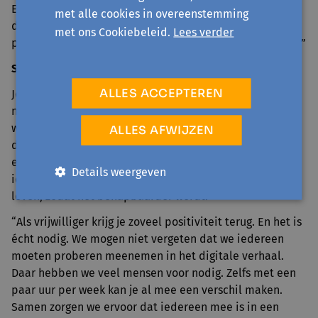
En er zijn inderdaad gevaren op het internet, maar wij
met alle cookies in overeenstemming
delen de nodige tips en tricks. En we focussen ook op
met ons Cookiebeleid.
Lees verder
plezier: er is heel veel mogelijk met nieuwe technologie.”
Samen bijleren
ALLES ACCEPTEREN
Jonathan deelt niet alleen zijn kennis, hij doet ook zelf
nieuwe inzichten op. “Ik wist al dat voordoen belangrijk
was, maar ik heb echt geleerd om niet te snel te denken
ALLES AFWIJZEN
dat iets vanzelfsprekend is. Bijvoorbeeld: uitleggen wat
een appstore is. Dat lijkt simpel, maar niet voor
Details weergeven
iedereen. Dan zoek ik een vergelijking met het echte
leven, zodat het behapbaarder wordt.”
“Als vrijwilliger krijg je zoveel positiviteit terug. En het is
écht nodig. We mogen niet vergeten dat we iedereen
moeten proberen meenemen in het digitale verhaal.
Daar hebben we veel mensen voor nodig. Zelfs met een
paar uur per week kan je al mee een verschil maken.
Samen zorgen we ervoor dat iedereen mee is in een