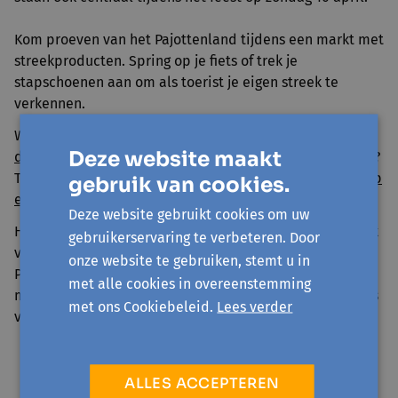
Kom proeven van het Pajottenland tijdens een markt met
streekproducten. Spring op je fiets of trek je
stapschoenen aan om als toerist je eigen streek te
verkennen.
Wij laten je ontdekken hoe je zelf
kruiden kan oogsten,
Deze website maakt
drogen en verwerken
. Kom je liever tot rust in de natuur?
Tijdens een
verrassende stiltewandeling
of een
workshop
gebruik van cookies.
eenvoudig mediteren
word je op je wenken bediend.
Deze website gebruikt cookies om uw
Het volledige programma van het Feest op Paddenbroek
gebruikerservaring te verbeteren. Door
vind je op de
website van de gemeente Gooik
.
onze website te gebruiken, stemt u in
Paddenbroek vraagt bezoekers aan om zo veel mogelijk
met alle cookies in overeenstemming
met de fiets of te voet te komen. Er worden fietsparkings
met ons Cookiebeleid.
Lees verder
voorzien.
ALLES ACCEPTEREN