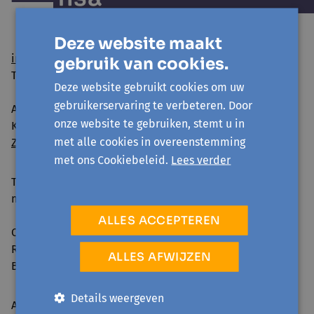
Deze website maakt
info@avansa-hallevilvoorde.be
gebruik van cookies.
Tel. 02 454 54 01
Deze website gebruikt cookies om uw
gebruikerservaring te verbeteren. Door
Avansa Halle-Vilvoorde vzw
onze website te gebruiken, stemt u in
Kattestraat 25 - 1745 Opwijk
met alle cookies in overeenstemming
Zo geraak je er
met ons Cookiebeleid.
Lees verder
Telefonisch bereikbaar:
ma-vr 09:00-12:30 & 13:30-16:00
ALLES ACCEPTEREN
Ondernemingsnummer: 0861.240.630
RPR: Brussel
ALLES AFWIJZEN
BE98 0014 0882 7693
Details weergeven
Activiteiten