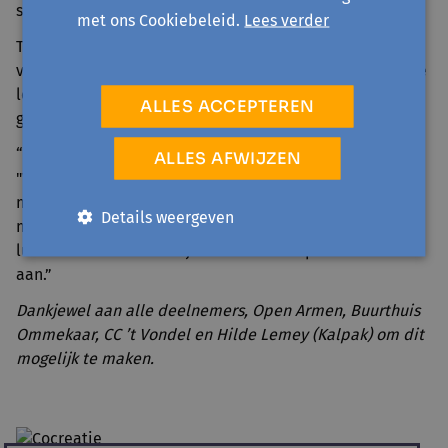
stem.
met ons Cookiebeleid.
Lees verder
Tijdens
Nature Art
bleven bezoekers stilstaan, stelden
vragen en deelden eigen verhalen. Het kunstwerk van de
leden van Ommekaar en Open Armen werd zo een
ALLES ACCEPTEREN
gespreksstarter over meedoen en gezien worden.
“Naast de bij maakten we ook praatstokken", zegt Erna.
ALLES AFWIJZEN
"Wie de praatstok heeft, mag spreken en de anderen
moeten echt luisteren. We lopen tegenwoordig allemaal
Details weergeven
met een smartphone in de hand, maar aandachtig
luisteren is vaak moeilijk. Die boodschap kwam echt
aan.”
Dankjewel aan alle deelnemers, Open Armen, Buurthuis
Ommekaar, CC ’t Vondel en Hilde Lemey (Kalpak) om dit
mogelijk te maken.