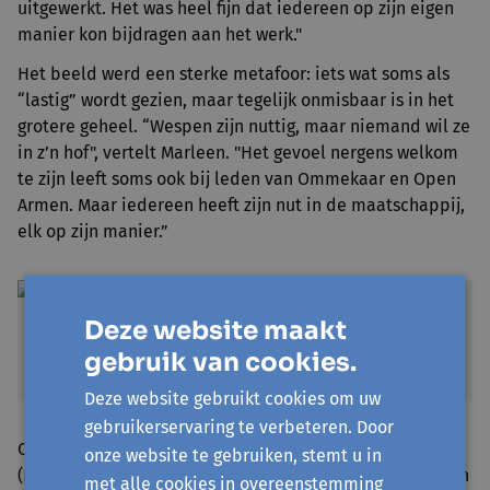
uitgewerkt. Het was heel fijn dat iedereen op zijn eigen
manier kon bijdragen aan het werk."
Het beeld werd een sterke metafoor: iets wat soms als
“lastig” wordt gezien, maar tegelijk onmisbaar is in het
grotere geheel. “Wespen zijn nuttig, maar niemand wil ze
in z’n hof", vertelt Marleen. "Het gevoel nergens welkom
te zijn leeft soms ook bij leden van Ommekaar en Open
Armen. Maar iedereen heeft zijn nut in de maatschappij,
elk op zijn manier.”
Deze website maakt
gebruik van cookies.
Deze website gebruikt cookies om uw
gebruikerservaring te verbeteren. Door
Onder begeleiding van kunstenares Hilde Lemey
onze website te gebruiken, stemt u in
(Kalpak) groeide de groep zichtbaar in eigenaarschap en
met alle cookies in overeenstemming