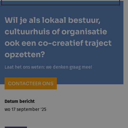
Wil je als lokaal bestuur,
cultuurhuis of organisatie
ook een co-creatief traject
opzetten?
Laat het ons weten: we denken graag mee!
CONTACTEER ONS
Datum bericht
wo 17 september '25