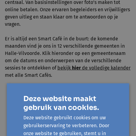
centraal. Van basisinstellingen over foto’s maken tot
online betalen. Onze ervaren begeleiders en vrijwilligers
geven uitleg en staan klaar om te antwoorden op je
vragen.
Er is altijd een Smart Café in de buurt: de komende
maanden vind je ons in 12 verschillende gemeenten in
Halle-Vilvoorde. Klik hieronder op een gemeentenaam
om de datums en onderwerpen van de verschillende
sessies te ontdekken of
bekijk
hier
de volledige kalender
met alle Smart Cafés.
Beersel
Deze website maakt
Galmaarden
gebruik van cookies.
Gooik
Grimbergen
Deze website gebruikt cookies om uw
gebruikerservaring te verbeteren. Door
Kampenhout
onze website te gebruiken, stemt u in
Kapelle-op-den-Bos