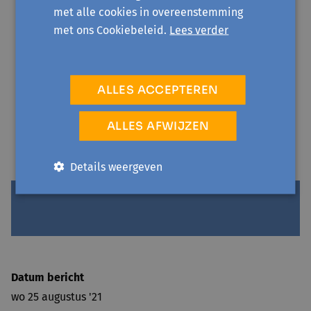
met alle cookies in overeenstemming
Kraainem
met ons Cookiebeleid.
Lees verder
Merchtem
Overijse
ALLES ACCEPTEREN
Pepingen
Sint-Pieters-Leeuw
ALLES AFWIJZEN
Zemst
Details weergeven
Datum bericht
wo 25 augustus '21