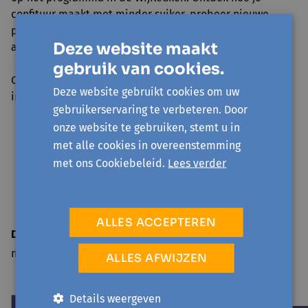
confituur maakt met minder suiker, probeer nieuwe
picknickgerechtjes, maak zelf verse pasta of leer snijden
Deze website maakt
als een echte kok.
gebruik van cookies.
Ontdek het volledige programma hieronder en schrijf je
Deze website gebruikt cookies om uw
in:
gebruikerservaring te verbeteren. Door
onze website te gebruiken, stemt u in
met alle cookies in overeenstemming
met ons Cookiebeleid.
Lees verder
ALLES ACCEPTEREN
Datum bericht
ma 17 juni '24
ALLES AFWIJZEN
Details weergeven