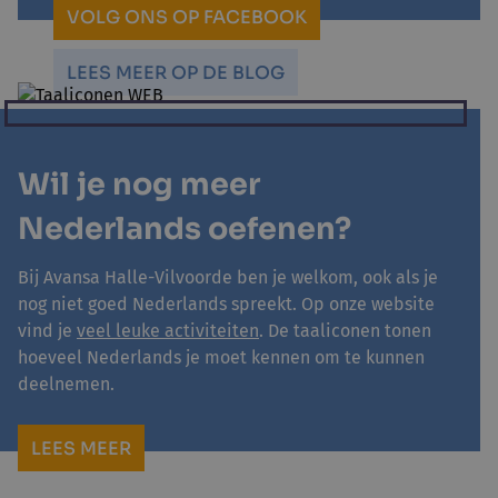
VOLG ONS OP FACEBOOK
LEES MEER OP DE BLOG
Wil je nog meer
Nederlands oefenen?
Bij Avansa Halle-Vilvoorde ben je welkom, ook als je
nog niet goed Nederlands spreekt. Op onze website
vind je
veel leuke activiteiten
. De taaliconen tonen
hoeveel Nederlands je moet kennen om te kunnen
deelnemen.
LEES MEER