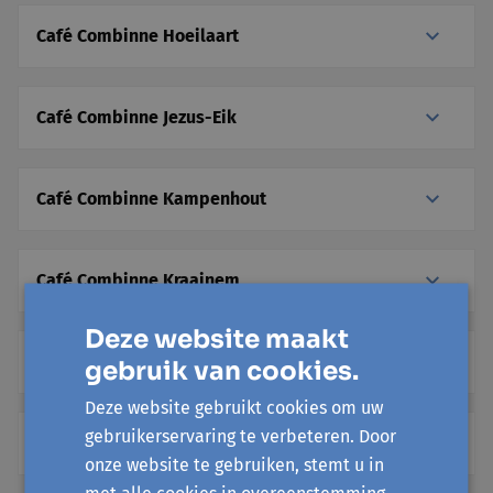
Café Combinne Hoeilaart
Café Combinne Jezus-Eik
Café Combinne Kampenhout
Café Combinne Kraainem
Deze website maakt
Café Combinne Lennik
gebruik van cookies.
Deze website gebruikt cookies om uw
gebruikerservaring te verbeteren. Door
Café Combinne Machelen (Diegem)
onze website te gebruiken, stemt u in
met alle cookies in overeenstemming