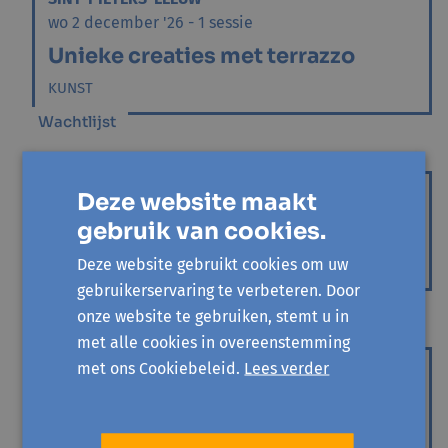
wo 2 december '26 - 1 sessie
Unieke creaties met terrazzo
KUNST
Wachtlijst
HALLE
Deze website maakt
za 12 december '26 - 1 sessie
gebruik van cookies.
Unieke creaties met terrazzo
Deze website gebruikt cookies om uw
KUNST
gebruikerservaring te verbeteren. Door
Wachtlijst
onze website te gebruiken, stemt u in
met alle cookies in overeenstemming
ZAVENTEM
met ons Cookiebeleid.
Lees verder
za 23 januari '27 - 1 sessie
Unieke creaties met terrazzo
KUNST