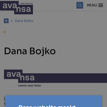
MENU
Dana Bojko
Dana Bojko
info@avansa-hallevilvoorde.be
Tel. 02 454 54 01