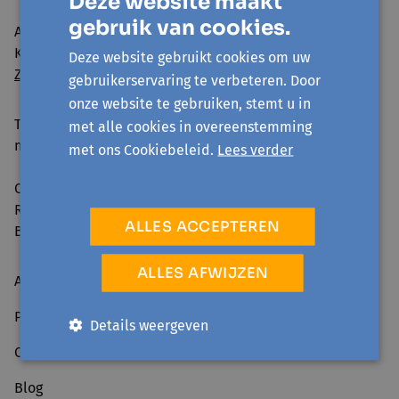
Deze website maakt
gebruik van cookies.
Avansa Halle-Vilvoorde vzw
Kattestraat 25 - 1745 Opwijk
Deze website gebruikt cookies om uw
Zo geraak je er
gebruikerservaring te verbeteren. Door
onze website te gebruiken, stemt u in
Telefonisch bereikbaar:
met alle cookies in overeenstemming
ma-vr 09:00-12:30 & 13:30-16:00
met ons Cookiebeleid.
Lees verder
Ondernemingsnummer: 0861.240.630
RPR: Brussel
ALLES ACCEPTEREN
BE98 0014 0882 7693
ALLES AFWIJZEN
Activiteiten
Projecten
Details weergeven
Over ons
Blog