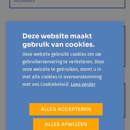
MEDIAWIJS
GRIMBERGEN
do 19 november '26 - 1 sessie
Deze website maakt
Klik en doe: Je digitale
gebruik van cookies.
brievenbus
Deze website gebruikt cookies om uw
MEDIAWIJS
gebruikerservaring te verbeteren. Door
onze website te gebruiken, stemt u in
met alle cookies in overeenstemming
met ons Cookiebeleid.
Lees verder
ASSE
za 21 november '26 - 1 sessie
De Digidokter
ALLES ACCEPTEREN
MEDIAWIJS
ALLES AFWIJZEN