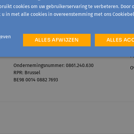
ruikt cookies om uw gebruikerservaring te verbeteren. Door 
t u in met alle cookies in overeenstemming met ons Cookiebel
geven
ALLES AFWIJZEN
ALLES AC
Telefonisch bereikbaar:
A
ma-vr 09:00-12:30 & 13:30-16:00
P
Ondernemingsnummer: 0861.240.630
O
RPR: Brussel
BE98 0014 0882 7693