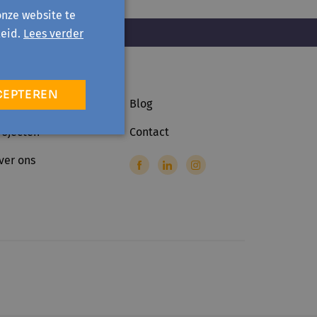
onze website te
eid.
Lees verder
CEPTEREN
ctiviteiten
Blog
rojecten
Contact
ver ons