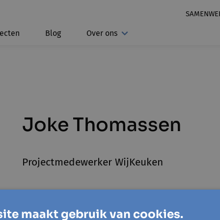
SAMENWE
jecten
Blog
Over ons
Joke Thomassen
Projectmedewerker WijKeuken
ite maakt gebruik van cookies.