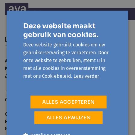
Deze website maakt
gebruik van cookies.
info@avansa-hallevilvoorde.be
Deze website gebruikt cookies om uw
Tel. 02 454 54 01
gebruikerservaring te verbeteren. Door
onze website te gebruiken, stemt u in
Avansa Halle-Vilvoorde vzw
met alle cookies in overeenstemming
Kattestraat 25 - 1745 Opwijk
Zo geraak je er
met ons Cookiebeleid.
Lees verder
Telefonisch bereikbaar:
ma-vr 09:00-12:30 & 13:30-16:00
ALLES ACCEPTEREN
Ondernemingsnummer: 0861.240.630
ALLES AFWIJZEN
RPR: Brussel
BE98 0014 0882 7693