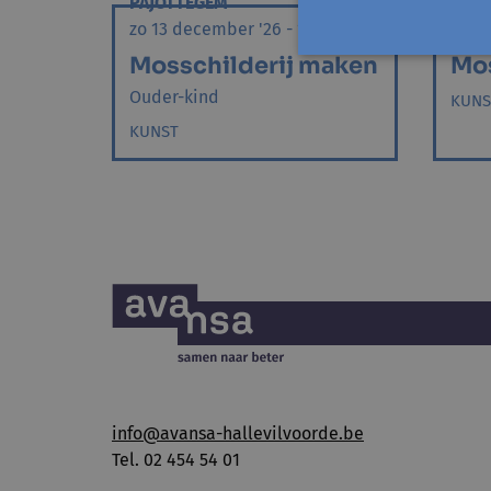
PAJOTTEGEM
ZEM
zo 13 december '26 - 1 sessie
di 19
Mosschilderij maken
Mos
Ouder-kind
KUNS
KUNST
info@avansa-hallevilvoorde.be
Tel. 02 454 54 01