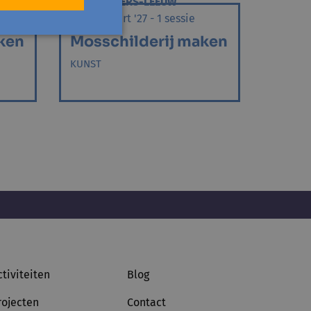
SINT-PIETERS-LEEUW
wo 10 maart '27 - 1 sessie
ken
Mosschilderij maken
KUNST
ctiviteiten
Blog
rojecten
Contact