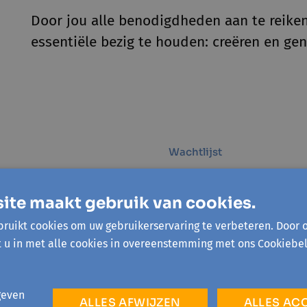
Door jou alle benodigdheden aan te reiken
essentiële bezig te houden: creëren en gen
Wachtlijst
OORDE
DILBEEK
ite maakt gebruik van cookies.
 oktober '26 - 1 sessie
zo 22 november '26 - 1 ses
schilderij maken
Mosschilderij ma
ruikt cookies om uw gebruikerservaring te verbeteren. Door 
t u in met alle cookies in overeenstemming met ons Cookiebel
T
KUNST
ijst
geven
ALLES AFWIJZEN
ALLES AC