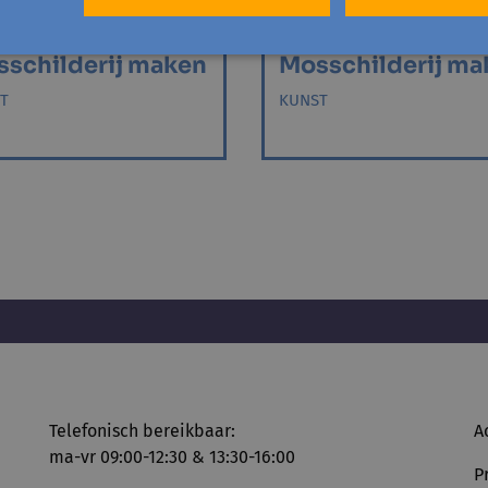
ST
HALLE
 januari '27 - 1 sessie
za 13 februari '27 - 1 sessie
schilderij maken
Mosschilderij ma
T
KUNST
Telefonisch bereikbaar:
A
ma-vr 09:00-12:30 & 13:30-16:00
P