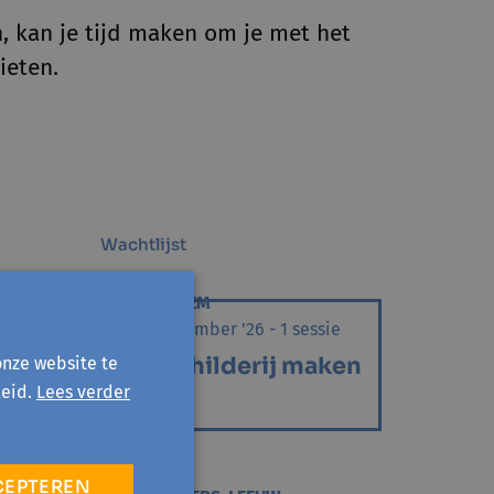
, kan je tijd maken om je met het
ieten.
Wachtlijst
PAJOTTEGEM
sie
zo 29 november '26 - 1 sessie
ken
Mosschilderij maken
onze website te
eid.
Lees verder
KUNST
CEPTEREN