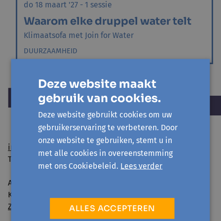
do 18 maart '27 - 1 sessie
Waarom elke druppel water telt
Klimaatsofa met Join for Water
DUURZAAMHEID
Deze website maakt
gebruik van cookies.
Deze website gebruikt cookies om uw
gebruikerservaring te verbeteren. Door
onze website te gebruiken, stemt u in
info@avansa-hallevilvoorde.be
met alle cookies in overeenstemming
Tel. 02 454 54 01
met ons Cookiebeleid.
Lees verder
Avansa Halle-Vilvoorde vzw
Kattestraat 25 - 1745 Opwijk
Zo geraak je er
ALLES ACCEPTEREN