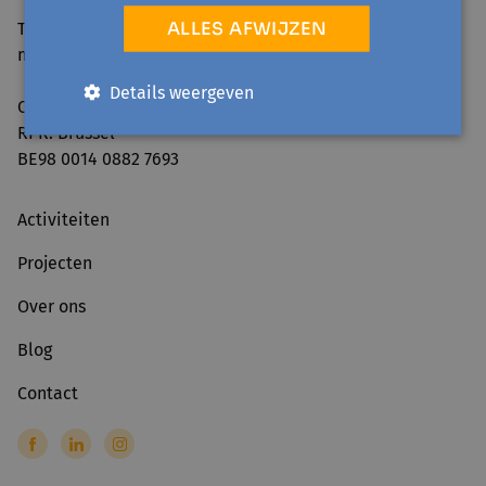
ALLES AFWIJZEN
Telefonisch bereikbaar:
ma-vr 09:00-12:30 & 13:30-16:00
Details weergeven
Ondernemingsnummer: 0861.240.630
RPR: Brussel
BE98 0014 0882 7693
Activiteiten
Projecten
Over ons
Blog
Contact