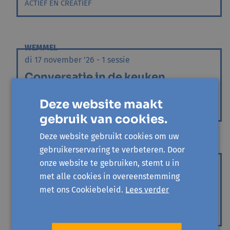
ACTIEF EN CREATIEF
WEMMEL
di 17 november '26 - 1 sessie
Conversatie in de keuken
Samen koken en Nederlands oefenen
Deze website maakt
ACTIEF EN CREATIEF
gebruik van cookies.
Deze website gebruikt cookies om uw
gebruikerservaring te verbeteren. Door
WEMMEL
onze website te gebruiken, stemt u in
di 1 december '26 - 1 sessie
met alle cookies in overeenstemming
Conversatie in de keuken
met ons Cookiebeleid.
Lees verder
Samen koken en Nederlands oefenen
ACTIEF EN CREATIEF