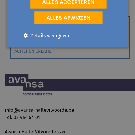
ALLES ACCEPTEREN
WEMMEL
ALLES AFWIJZEN
di 15 december '26 - 1 sessie
Conversatie in de keuken
Details weergeven
Samen koken en Nederlands oefenen
ACTIEF EN CREATIEF
info@avansa-hallevilvoorde.be
Tel. 02 454 54 01
Avansa Halle-Vilvoorde vzw