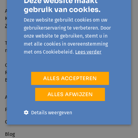
Deze website maakt
gebruik van cookies.
Avansa Halle-Vilvoorde vzw
Kattestraat 25 - 1745 Opwijk
Deze website gebruikt cookies om uw
Zo geraak je er
gebruikerservaring te verbeteren. Door
onze website te gebruiken, stemt u in
Telefonisch bereikbaar:
met alle cookies in overeenstemming
ma-vr 09:00-12:30 & 13:30-16:00
met ons Cookiebeleid.
Lees verder
Ondernemingsnummer: 0861.240.630
RPR: Brussel
ALLES ACCEPTEREN
BE98 0014 0882 7693
ALLES AFWIJZEN
Activiteiten
Projecten
Details weergeven
Over ons
Blog