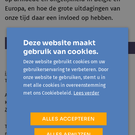
Europa, en hoe de grote uitdagingen van
onze tijd daar een invloed op hebben.
Deze website maakt
gebruik van cookies.
Deze website gebruikt cookies om uw
gebruikerservaring te verbeteren. Door
info@avansa-hallevilvoorde.be
onze website te gebruiken, stemt u in
Tel. 02 454 54 01
met alle cookies in overeenstemming
met ons Cookiebeleid.
Lees verder
Avansa Halle-Vilvoorde vzw
Kattestraat 25 - 1745 Opwijk
Zo geraak je er
ALLES ACCEPTEREN
Telefonisch bereikbaar:
ma-vr 09:00-12:30 & 13:30-16:00
ALLES AFWIJZEN