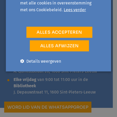
Meander
met alle cookies in overeenstemming
Welzijnsweg 2, 1600 Sint-Pieters-Leeuw
met ons Cookiebeleid.
Lees verder
Elke dinsdag
van 9:00 tot 11:00 uur in
LDC
Negenhof
Sint-Stevensstraat 62, 1600 Sint-Pieters-Leeuw
ALLES ACCEPTEREN
Elke woensdag
van 14:00 tot 16:00 uur in
LDC ’t
Paviljoentje
ALLES AFWIJZEN
Fabriekstraat 1A, 1601 Ruisbroek
Elke donderdag
van 13.30 tot 15.30 uur in
Huis
Details weergeven
van het Kind
A. Quintusstraat 20, 1600 Sint-Pieters-Leeuw
Elke vrijdag
van 9:00 tot 11:00 uur in de
Bibliotheek
J. Depauwstraat 11, 1600 Sint-Pieters-Leeuw
WORD LID VAN DE WHATSAPPGROEP