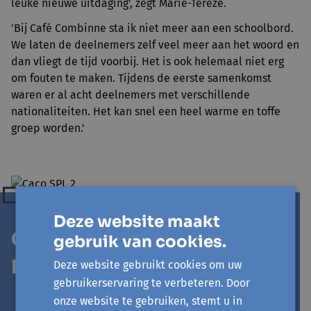
leuke nieuwe uitdaging', zegt Marie-Tereze.
'Bij Café Combinne sta ik niet meer aan een schoolbord.
We laten de deelnemers zelf veel meer aan het woord en
dan vliegt de tijd voorbij. Het is ook helemaal niet erg
om fouten te maken. Tijdens de eerste samenkomst
waren er al acht deelnemers met verschillende
nationaliteiten. Het kan snel een heel warme en toffe
groep worden.'
Deze website maakt
Café Combinne in Sint-
gebruik van cookies.
Pieters-Leeuw
Deze website gebruikt cookies om uw
gebruikerservaring te verbeteren. Door
Elke maandag
van 19:00 tot 21:00 uur in
LDC
onze website te gebruiken, stemt u in