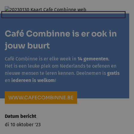
Café Combinne is er ook in
jouw buurt
Café Combinne is er elke week in
14 gemeenten
.
Het is een leuke plek om Nederlands te oefenen en
nieuwe mensen te leren kennen. Deelnemen is
gratis
en
iedereen is welkom
!
WWW.CAFECOMBINNE.BE
Datum bericht
di 10 oktober '23