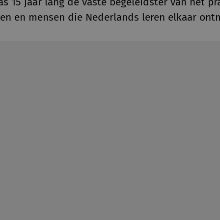
as 15 jaar lang de vaste begeleidster van het p
gen en mensen die Nederlands leren elkaar ont