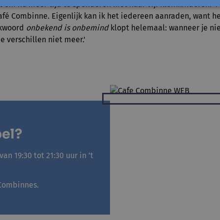
it om nu meer tijd te spenderen met haar vijf kleinkinderen. '
afé Combinne. Eigenlijk kan ik het iedereen aanraden, want he
eekwoord
onbekend is onbemind
klopt helemaal: wanneer je n
de verschillen niet meer.'
bel?
n 19:30 tot 21:30 uur in ’t
 Combinnes.