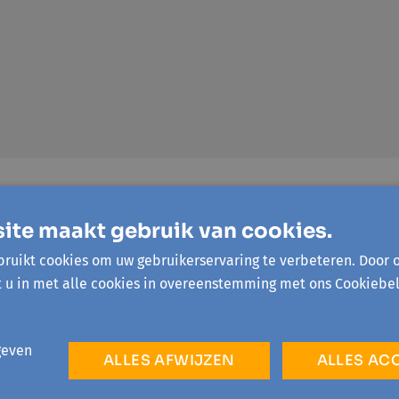
mijn wereld enorm verruimd', vertelt Annie. 'Ik ben al die jar
en andere culturen. En de trouwe deelnemers werden uiteindel
ite maakt gebruik van cookies.
cht dat ze het praatcafé zo lang zou begeleiden. 'Toen Café 
ruikt cookies om uw gebruikerservaring te verbeteren. Door 
 na een paar maand een nieuwe begeleider. Ik liet weten dat i
t u in met alle cookies in overeenstemming met ons Cookiebel
beren. Het zijn uiteindelijk 15 jaar geworden!'
riode kon Café Combinne vaak niet plaatsvinden. 'Dat maakte 
geven
 los te laten', zegt Annie. 'Ik was al langer van plan om af t
ALLES AFWIJZEN
ALLES AC
Leen is het praatcafé zeker in goede handen.'