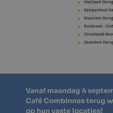
Hoeilaart (teru
Kampenhout (te
Kraainem (terug
Ruisbroek - Sin
Strombeek-Bever
Zaventem (teru
Vanaf
maandag 4 septe
Café Combinnes
terug
w
op hun vaste locaties!