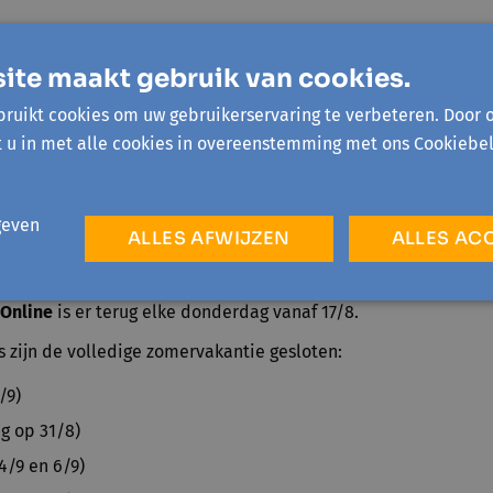
Jezus-Eik
is er niet tussen 10/7 en 6/8, maar wél op donderdag
lkens van 9:30 tot 11:30 uur in GC De Bosuil, Witherendreef 1, 
ite maakt gebruik van cookies.
 Machelen (Diegem)
vind je elke maandag van 13:00 tot 15:00 
ruikt cookies om uw gebruikerservaring te verbeteren. Door 
terstraat 2, 1831 Diegem. Enkel gesloten op 31/7, 7/8 en 14/8.
t u in met alle cookies in overeenstemming met ons Cookiebel
Sint-Genesius-Rode
is gesloten, maar organiseert vier leuke
26/7, 2/8 en 9/8. Vertrek telkens om 19:30 uur aan LDC De Bo
1640 Sint-Genesius-Rode.
geven
ALLES AFWIJZEN
ALLES AC
Vilvoorde
is er niet in juli, maar vanaf 4 augustus terug elke v
C De Meer, Harensesteenweg 72, 1800 Vilvoorde
Online
is er terug elke donderdag vanaf 17/8.
 zijn de volledige zomervakantie gesloten:
/9)
g op 31/8)
4/9 en 6/9)