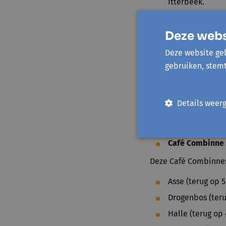
Itterbeek.
Café Combinne 
24/8 en 31/8. Te
Deze webs
Café Combinne
Deze website geb
van Diegem, Kos
gebruiken, stem
Café Combinne 
woensdag 19/7, 
Nietjeslaan 8, 
Details weer
Café Combinne 
21:00 uur in LD
Café Combinne 
Deze Café Combinnes
Asse (terug op 5
Drogenbos (teru
Halle (terug op 