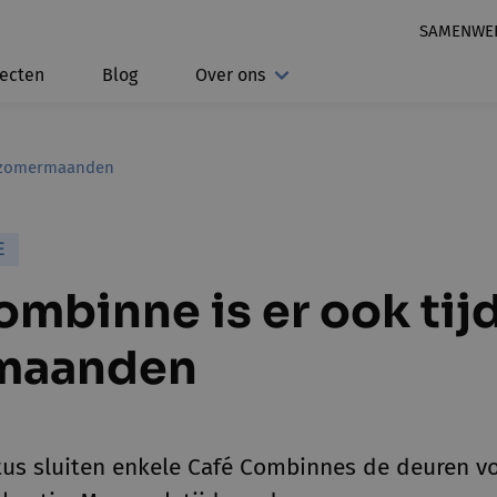
SAMENWE
jecten
Blog
Over ons
e zomermaanden
E
ombinne is er ook tij
maanden
stus sluiten enkele Café Combinnes de deuren v