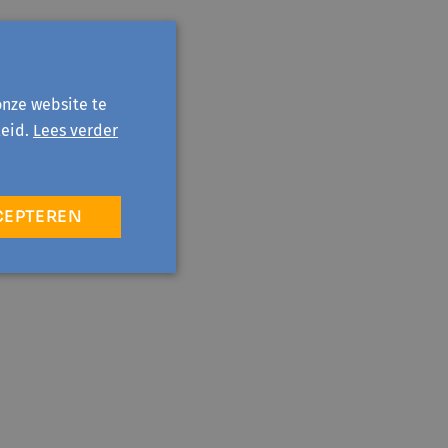
 6/7, 10/8, 17/8,
3090 Overijse.
uur in de Bibliotheek
onze website te
eid.
Lees verder
 wandelingen: op
omgaard, Vergeet-mij-
CEPTEREN
rijdag van 19:00 tot