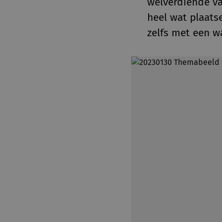
welverdiende v
heel wat plaats
zelfs met een wa