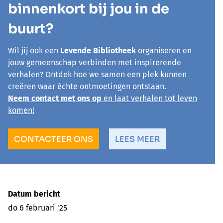
binnenkort bij jou in de
buurt?
Wil jij ook een
Levende Bibliotheek
organiseren en
jouw gemeenschap verbinden met inspirerende
verhalen? Ontdek hoe we samen een plek kunnen
creëren waar échte ontmoetingen ontstaan.
Neem contact met ons op
en laat verhalen tot leven
komen!
CONTACTEER ONS
LEES MEER
Datum bericht
do 6 februari '25