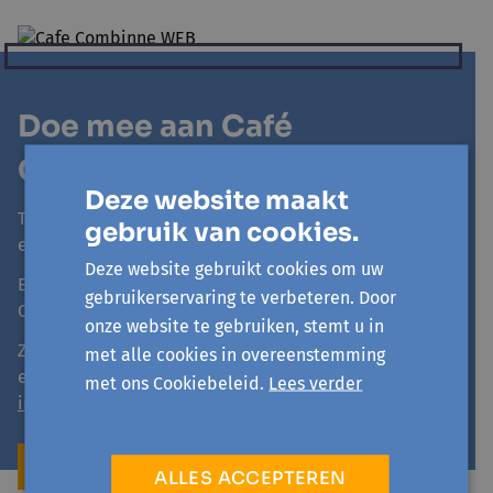
Doe mee aan Café
Combinne Online
Deze website maakt
Tot eind 2021 is er
elke dinsdagavond
een online
gebruik van cookies.
editie van Café Combinne Asse.
Deze website gebruikt cookies om uw
En ook
elke donderdagavond
kan je aansluiten bij
gebruikerservaring te verbeteren. Door
Café Combinne Online.
onze website te gebruiken, stemt u in
Zin om eens mee te doen? Aarzel niet en geef ons
met alle cookies in overeenstemming
een seintje:
met ons Cookiebeleid.
Lees verder
info@avansa-hallevilvoorde.be
- 02 454 54 01
WWW.CAFECOMBINNE.BE
ALLES ACCEPTEREN