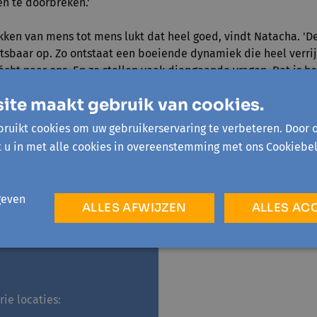
n te doorbreken.'
ekken van mens tot mens lukt dat heel goed, vindt Natacha. '
etsbaar op. Zo ontstaat een boeiende dynamiek die heel verri
 écht naar ons. En ze stellen vaak diepgaande vragen. Dat is h
ken brengen telkens veel dankbaarheid teweeg. Mensen moete
ite maakt gebruik van cookies.
 nemen aan de Levende Bibliotheek, maar gewoon eens komen 
ruikt cookies om uw gebruikerservaring te verbeteren. Door 
t u in met alle cookies in overeenstemming met ons Cookiebel
geven
ALLES AFWIJZEN
ALLES AC
e verhalen
ie locaties: