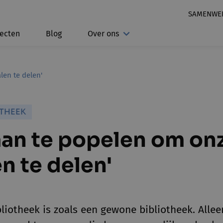
SAMENWE
jecten
Blog
Over ons
len te delen'
OTHEEK
aan te popelen om on
n te delen'
liotheek is zoals een gewone bibliotheek. Allee