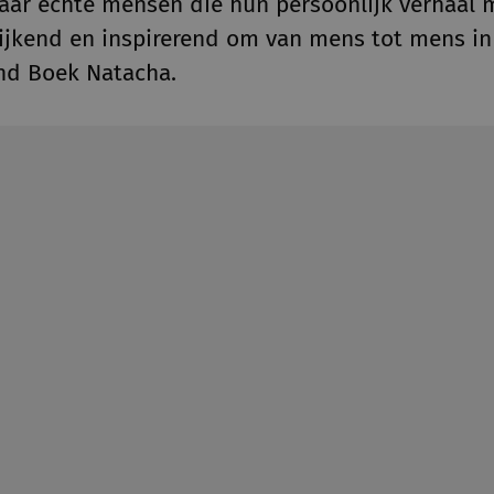
ar echte mensen die hun persoonlijk verhaal m
rrijkend en inspirerend om van mens tot mens in
end Boek Natacha.