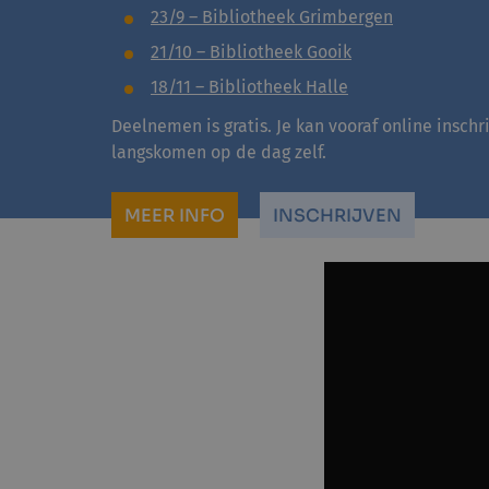
23/9 – Bibliotheek Grimbergen
21/10 – Bibliotheek Gooik
18/11 – Bibliotheek Halle
Deelnemen is gratis. Je kan vooraf online inschr
langskomen op de dag zelf.
MEER INFO
INSCHRIJVEN