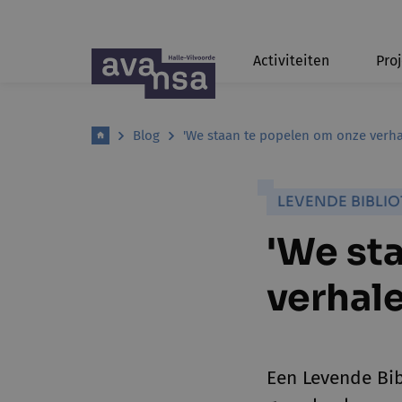
Activiteiten
Pro
Blog
'We staan te popelen om onze verha
LEVENDE BIBLI
'We st
verhale
Een Levende Bib