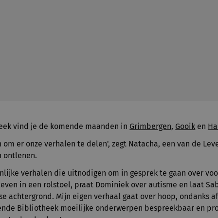
heek vind je de komende maanden in
Grimbergen
,
Gooik
en
Ha
 om er onze verhalen te delen', zegt Natacha, een van de Lev
n ontlenen.
nlijke verhalen die uitnodigen om in gesprek te gaan over voo
n leven in een rolstoel, praat Dominiek over autisme en laat S
 achtergrond. Mijn eigen verhaal gaat over hoop, ondanks af
ende Bibliotheek moeilijke onderwerpen bespreekbaar en p