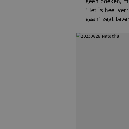
geen boeken, ma
'Het is heel ve
gaan', zegt Lev