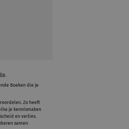
lle
.
ende Boeken die je
roordelen. Zo heeft
abiha je kennismaken
scheid en verlies.
roberen samen